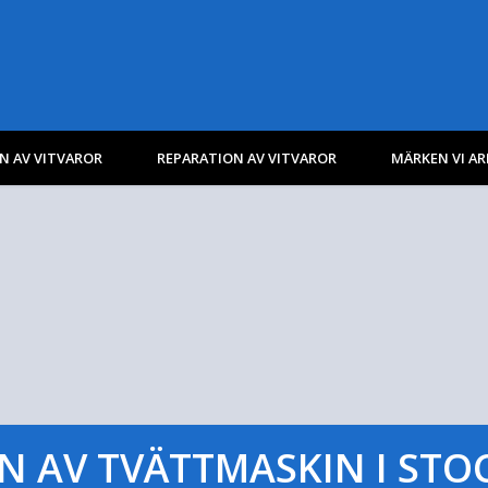
N AV VITVAROR
REPARATION AV VITVAROR
MÄRKEN VI A
N AV TVÄTTMASKIN I ST