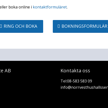
eller boka online i
kontaktformuläret
.
RING OCH BOKA
BOKNINGSFORMULÄR
ce AB
Kontakta oss
Tel:
08-583 583 09
info@norrvesthushallsser