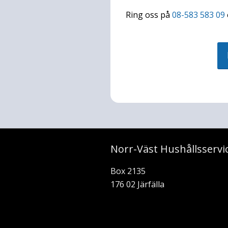
Ring oss på
08-583 583 09
Norr-Väst Hushållsservi
Box 2135
176 02 Järfälla