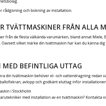
etsbolag.
r rådgivning och bokning av installation.
AR TVÄTTMASKINER FRÅN ALLA 
er från de flesta välkända varumärken, bland annat Miele, B
. Oavsett vilket märke din tvättmaskin har kan du känna di
 MED BEFINTLIGA UTTAG
llera din tvättmaskin behöver el- och vattendragning redan va
allofixkran, avlopp och godkänt eluttag inför installationen
maskin i Stockholm
varutekniker med installation av en tvättmaskin? Kontakta o