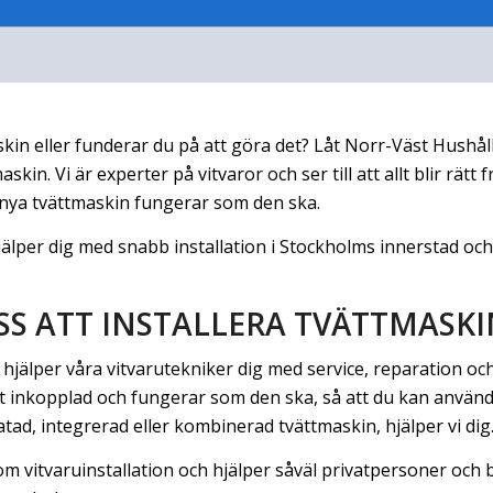
kin eller funderar du på att göra det? Låt Norr-Väst Hushål
skin. Vi är experter på vitvaror och ser till att allt blir rätt
n nya tvättmaskin fungerar som den ska.
 hjälper dig med snabb installation i Stockholms innerstad o
OSS ATT INSTALLERA TVÄTTMASK
jälper våra vitvarutekniker dig med service, reparation och in
kt inkopplad och fungerar som den ska, så att du kan använda
ad, integrerad eller kombinerad tvättmaskin, hjälper vi dig
nom vitvaruinstallation och hjälper såväl privatpersoner och